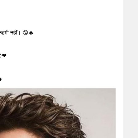
फ़हमी नहीं। 😘🔥
 😎❤
🔥