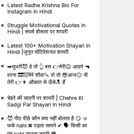
Latest Radhe Krishna Bio For
Instagram In Hindi
Struggle Motivational Quotes In
Hindi | संघर्ष हौसला पर शायरी
Latest 100+ Motivation Shayari In
Hindi |जुनून मोटिवेशनल शायरी
➡सुधरी😈 हे तो 👆 बस 👉मेरी😉 आदते 🔫
वरना 🔜😈मेरे शौक🔪 वो तो 😎आज😏 भी
तेरी 👉👩 औकात से ऊँचे🔝 हैं
चेहरे की सादगी पर शायरी | Chehre Ki
Sadgi Par Shayari In Hindi
😈 पीठ पीछे कौन क्या नहीं बोलता है 😏 🤜
फर्क nahi ❌ पड़ता सामने ✔ 🗣 किसी का
मुंह nahi खुलता काफी 😎