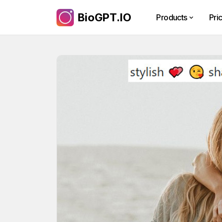
BioGPT.IO
Products
Pri