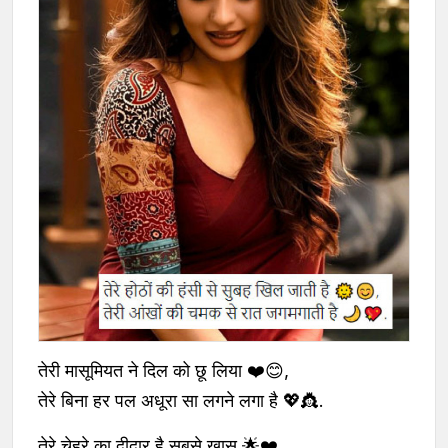
तेरी मासूमियत ने दिल को छू लिया ❤️😊,
तेरे बिना हर पल अधूरा सा लगने लगा है 💖👸.
तेरे चेहरे का दीदार है सबसे खास 🌟❤️,