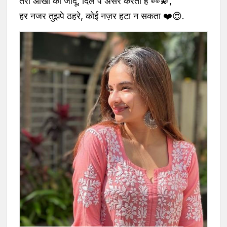
तेरी आँखों का जादू, दिल पे असर करता है 👀💫,
हर नजर तुझपे ठहरे, कोई नज़र हटा न सकता ❤️😍.