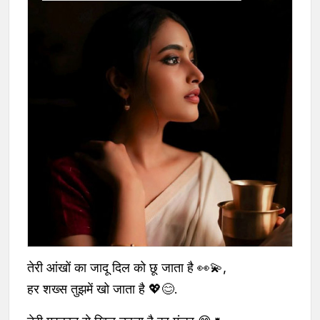
तेरी आंखों का जादू दिल को छू जाता है 👀💫,
हर शख्स तुझमें खो जाता है 💖😊.