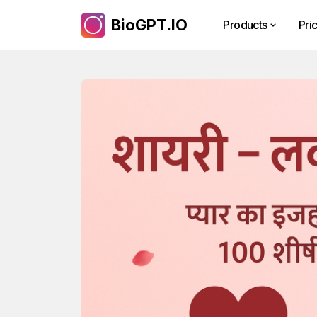
BioGPT.IO
Products
Pri